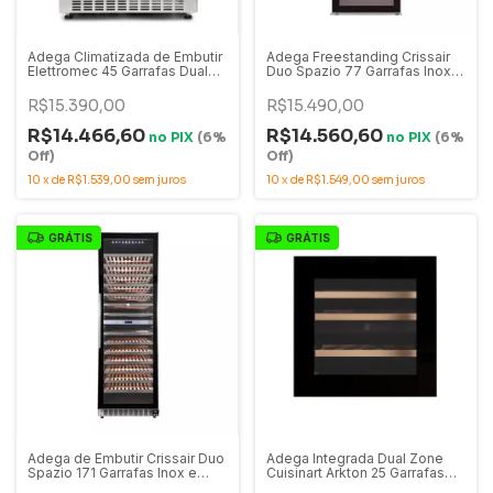
Adega Climatizada de Embutir
Adega Freestanding Crissair
Elettromec 45 Garrafas Dual
Duo Spazio 77 Garrafas Inox e
Zone Inox - CV-2BI-45-XV
Vidro Dual Zone - ADG 77DI
R$15.390,00
R$15.490,00
R$14.466,60
R$14.560,60
no
PIX
(6%
no
PIX
(6%
Off)
Off)
10
x
de
R$1.539,00
sem juros
10
x
de
R$1.549,00
sem juros
GRÁTIS
GRÁTIS
Adega de Embutir Crissair Duo
Adega Integrada Dual Zone
Spazio 171 Garrafas Inox e
Cuisinart Arkton 25 Garrafas
Vidro Dual Zone 220V - ADG
60cm 220V - 4093841014