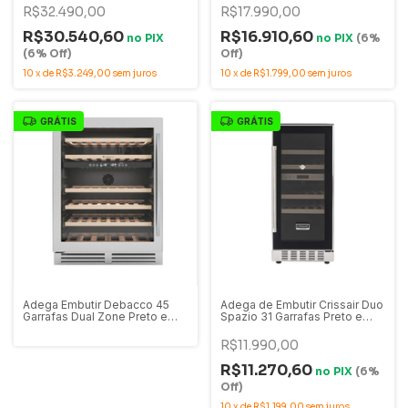
171DI
R$32.490,00
R$17.990,00
R$30.540,60
R$16.910,60
no
PIX
no
PIX
(6%
(6% Off)
Off)
10
x
de
R$3.249,00
sem juros
10
x
de
R$1.799,00
sem juros
GRÁTIS
GRÁTIS
Adega Embutir Debacco 45
Adega de Embutir Crissair Duo
Garrafas Dual Zone Preto e
Spazio 31 Garrafas Preto e
Inox 60cm - 220V -
Inox Dual Zone - 220V - ADG
20.07.53600
31DI
R$11.990,00
R$11.270,60
no
PIX
(6%
Off)
10
x
de
R$1.199,00
sem juros