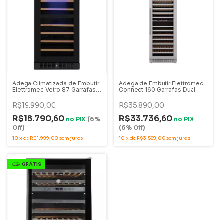
Adega Climatizada de Embutir
Adega de Embutir Elettromec
Elettromec Vetro 87 Garrafas
Connect 160 Garrafas Dual
Dual Zone - CV-2BI-87-VT-
Zone Inox - CV-2BI-160-XV-
2VPA
2ATB
R$19.990,00
R$35.890,00
R$18.790,60
R$33.736,60
no
PIX
(6%
no
PIX
Off)
(6% Off)
10
x
de
R$1.999,00
sem juros
10
x
de
R$3.589,00
sem juros
GRÁTIS