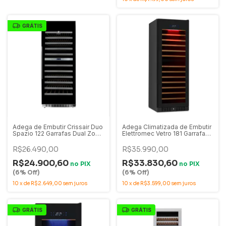
GRÁTIS
Adega de Embutir Crissair Duo
Adega Climatizada de Embutir
Spazio 122 Garrafas Dual Zone
Elettromec Vetro 181 Garrafas
Preta e Inox 220V - ADG 122DI
Dual Zone - CV-2BI-181-VT-
2VPB
R$26.490,00
R$35.990,00
R$24.900,60
R$33.830,60
no
PIX
no
PIX
(6% Off)
(6% Off)
10
x
de
R$2.649,00
sem juros
10
x
de
R$3.599,00
sem juros
GRÁTIS
GRÁTIS