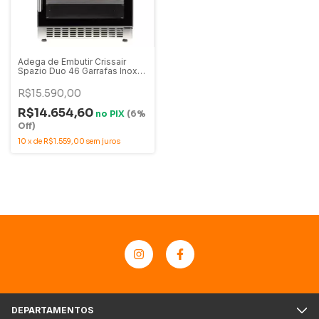
Adega de Embutir Crissair
Spazio Duo 46 Garrafas Inox
Dual Zone 220V - ADG 46Di
R$15.590,00
R$14.654,60
no
PIX
(6%
Off)
10
x
de
R$1.559,00
sem juros
DEPARTAMENTOS