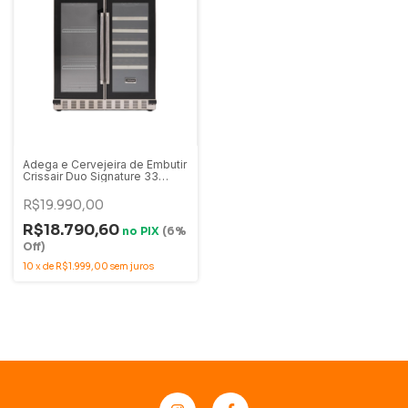
Adega e Cervejeira de Embutir
Crissair Duo Signature 33
Garrafas e 88 Latas Inox 220V
- ADG 20i MAXI
R$19.990,00
R$18.790,60
no
PIX
(6%
Off)
10
x
de
R$1.999,00
sem juros