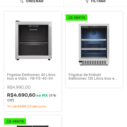
ORDENAR
FILTRAR
GRÁTIS
Frigobar Elettromec 40 Litros
Frigobar de Embutir
Inox e Vidro - FB-FS-40-XV
Elettromec 135 Litros Inox e
Vidro - FB-BI-135-XV - 220V
R$4.990,00
R$4.690,60
no
PIX
(6%
Off)
10
x
de
R$499,00
sem juros
GRÁTIS