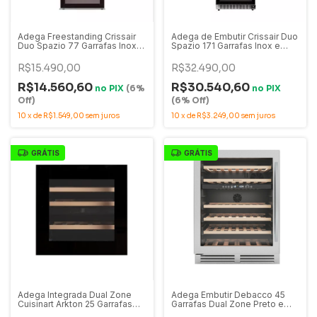
Adega Freestanding Crissair
Adega de Embutir Crissair Duo
Duo Spazio 77 Garrafas Inox e
Spazio 171 Garrafas Inox e
Vidro Dual Zone - ADG 77DI
Vidro Dual Zone 220V - ADG
171DI
R$15.490,00
R$32.490,00
R$14.560,60
R$30.540,60
no
PIX
(6%
no
PIX
Off)
(6% Off)
10
x
de
R$1.549,00
sem juros
10
x
de
R$3.249,00
sem juros
GRÁTIS
GRÁTIS
Adega Integrada Dual Zone
Adega Embutir Debacco 45
Cuisinart Arkton 25 Garrafas
Garrafas Dual Zone Preto e
60cm 220V - 4093841014
Inox 60cm - 220V -