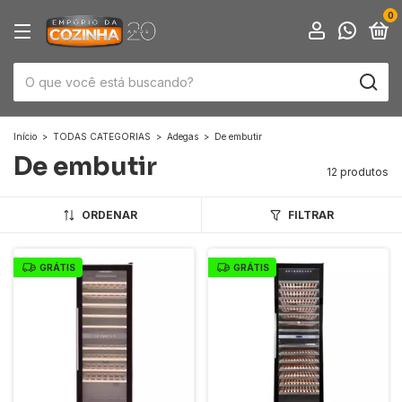
0
Início
>
TODAS CATEGORIAS
>
Adegas
>
De embutir
De embutir
12 produtos
ORDENAR
FILTRAR
GRÁTIS
GRÁTIS