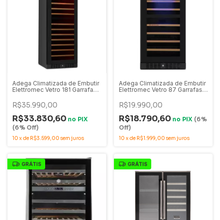
Adega Climatizada de Embutir
Adega Climatizada de Embutir
Elettromec Vetro 181 Garrafas
Elettromec Vetro 87 Garrafas
Dual Zone - CV-2BI-181-VT-
Dual Zone - CV-2BI-87-VT-
2VPB
2VPA
R$35.990,00
R$19.990,00
R$33.830,60
R$18.790,60
no
PIX
no
PIX
(6%
(6% Off)
Off)
10
x
de
R$3.599,00
sem juros
10
x
de
R$1.999,00
sem juros
GRÁTIS
GRÁTIS