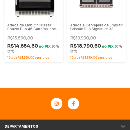
Adega de Embutir Crissair
Adega e Cervejeira de Embutir
Spazio Duo 46 Garrafas Inox
Crissair Duo Signature 33
Dual Zone 220V - ADG 46Di
Garrafas e 88 Latas Inox 220V
- ADG 20i MAXI
R$15.590,00
R$19.990,00
R$14.654,60
R$18.790,60
no
PIX
(6%
no
PIX
(6%
Off)
Off)
10
x
de
R$1.559,00
sem juros
10
x
de
R$1.999,00
sem juros
DEPARTAMENTOS