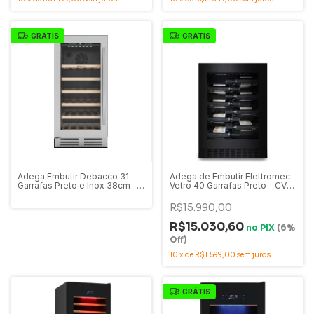
GRÁTIS
GRÁTIS
Adega Embutir Debacco 31
Adega de Embutir Elettromec
Garrafas Preto e Inox 38cm -
Vetro 40 Garrafas Preto - CV-
220V - 20.07.53380
1BI-40-VT-2VPA
R$15.990,00
R$15.030,60
no
PIX
(6%
Off)
10
x
de
R$1.599,00
sem juros
GRÁTIS