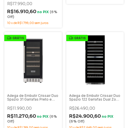
20.07.53600
R$17.990,00
R$16.910,60
no
PIX
(6%
Off)
10
x
de
R$1.799,00
sem juros
GRÁTIS
GRÁTIS
Adega de Embutir Crissair Duo
Adega de Embutir Crissair Duo
Spazio 31 Garrafas Preto e
Spazio 122 Garrafas Dual Zone
Inox Dual Zone - 220V - ADG
Preta e Inox 220V - ADG 122DI
31DI
R$11.990,00
R$26.490,00
R$11.270,60
R$24.900,60
no
PIX
(6%
no
PIX
Off)
(6% Off)
10
x
de
R$1.199,00
sem juros
10
x
de
R$2.649,00
sem juros