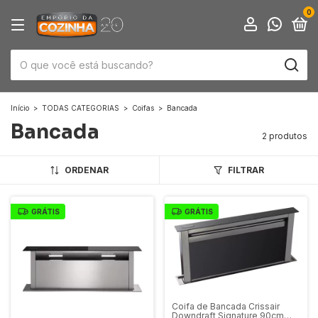
0
Início
>
TODAS CATEGORIAS
>
Coifas
>
Bancada
Bancada
2 produtos
ORDENAR
FILTRAR
GRÁTIS
GRÁTIS
Coifa de Bancada Crissair
Downdraft Signature 90cm