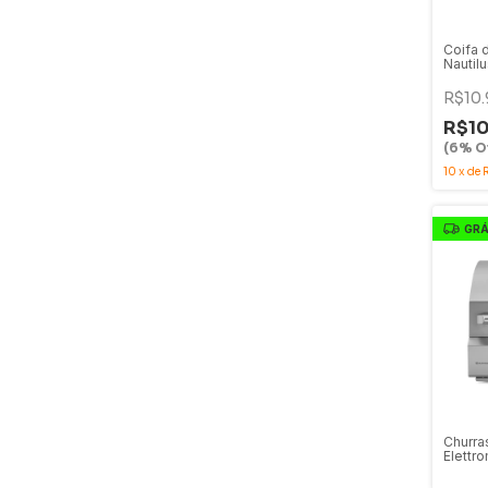
Coifa 
Nautil
CFI-N
R$10.
R$10
(6% Of
10
x
de
GRÁ
Churra
Elettr
Queima
BBQ-2