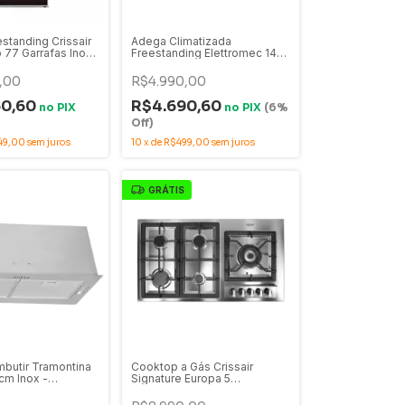
standing Crissair
Adega Climatizada
 77 Garrafas Inox
Freestanding Elettromec 14
al Zone - ADG 77DI
Garrafas - CV-1FS-14-XV
,00
R$4.990,00
60,60
R$4.690,60
no
PIX
no
PIX
(6%
Off)
49,00
sem juros
10
x
de
R$499,00
sem juros
GRÁTIS
mbutir Tramontina
Cooktop a Gás Crissair
cm Inox -
Signature Europa 5
Queimadores Inox 90cm
Bivolt - CCB 04 G5