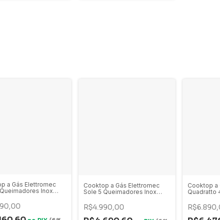
p a Gás Elettromec
Cooktop a Gás Elettromec
Cooktop a 
 Queimadores Inox
Sole 5 Queimadores Inox
Quadratto
ivolt - CKG-5Q-90-
70cm Bivolt - CKG-5Q-70-
Inox 60cm 
NB
SL-3TNC
60-XQ-3Z
490,00
R$4.990,00
R$6.890,
160,60