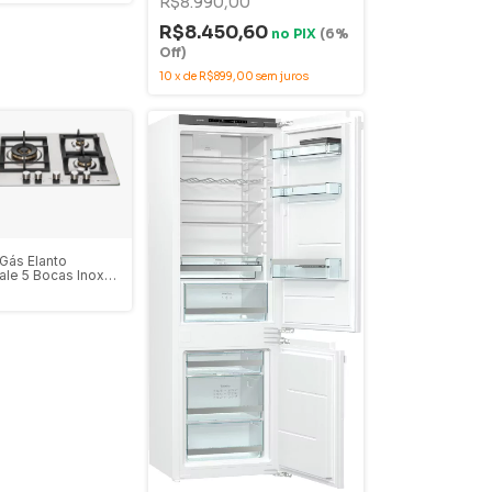
R$8.990,00
R$8.450,60
no
PIX
(6%
Off)
10
x
de
R$899,00
sem juros
Gás Elanto
ale 5 Bocas Inox
 Tripla Central -
5BX