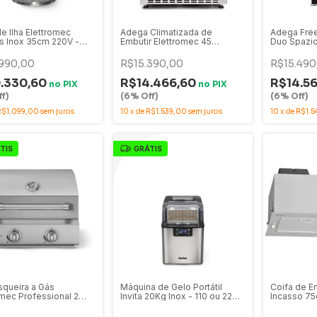
de Ilha Elettromec
Adega Climatizada de
Adega Free
us Inox 35cm 220V -
Embutir Elettromec 45
Duo Spazio
AU-35-XX-2ATB
Garrafas Dual Zone Inox - CV-
e Vidro Du
2BI-45-XV
990,00
R$15.390,00
R$15.490
.330,60
R$14.466,60
R$14.5
no
PIX
no
PIX
f)
(6% Off)
(6% Off)
R$1.099,00
sem juros
10
x
de
R$1.539,00
sem juros
10
x
de
R$1.5
TIS
GRÁTIS
squeira a Gás
Máquina de Gelo Portátil
Coifa de E
omec Professional 2
Invita 20Kg Inox - 110 ou 220V
Incasso 75
dores Inox 55cm -
- i-IM-FS-20-PR-1HIA / i-IM-
95800016
Q-55-XX-NHUA
FS-20-PR-2HIA