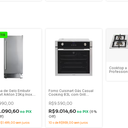
TIS
Cooktop a 
Profession
86cm Chama
LNTP95GD
a de Gelo Embutir
Forno Cuisinart Gás Casual
art Arkton 23Kg Inox
Cooking 83L com Grill
38cm - 4093841008
Elétrico 60cm 220V -
4092740107
990,00
R$9.590,00
.090,60
R$9.014,60
no
PIX
no
PIX
(6%
f)
Off)
R$1.499,00
sem juros
10
x
de
R$959,00
sem juros