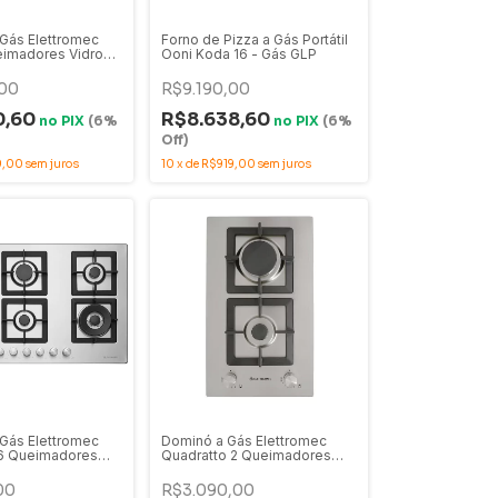
Gás Elettromec
Forno de Pizza a Gás Portátil
eimadores Vidro
Ooni Koda 16 - Gás GLP
 Bivolt - CKG-5Q-
NB
00
R$9.190,00
0,60
R$8.638,60
no
PIX
(6%
no
PIX
(6%
Off)
9,00
sem juros
10
x
de
R$919,00
sem juros
Gás Elettromec
Dominó a Gás Elettromec
 6 Queimadores
Quadratto 2 Queimadores
Bivolt - CKG-6Q-
Inox 30cm Bivolt - DG-2Q-
EB
30-XQ-3ZEA
00
R$3.090,00