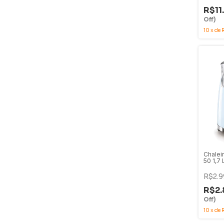
R$11
Off)
10
x
de
Chalei
50 1,7
R$2.9
R$2.
Off)
10
x
de