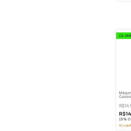
GRÁ
Máquin
Cuisin
220V 
R$14.
R$14
(6% Of
10
x
de