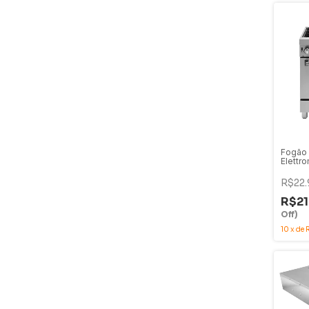
Fogão 
Elettr
Queima
Gás In
R$22.
XP-2G
R$21
Off)
10
x
de