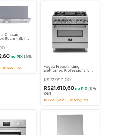
ir Crissair
nox 90cm - BLT
00
2,60
no
PIX
(6%
Fogão Freestanding
9,00
sem juros
Elettromec Professional 5
Queimadores Inox 90cm
220V com Forno Elétrico -
R$22.990,00
FGE-5Q-90-XP-2GMA
R$21.610,60
no
PIX
(6%
Off)
10
x
de
R$2.299,00
sem juros