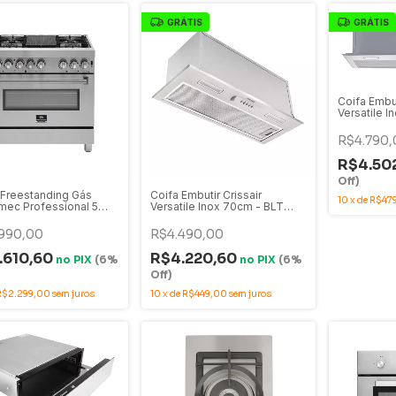
GRÁTIS
GRÁTIS
Coifa Embut
Versatile I
900
R$4.790,
R$4.50
Off)
Freestanding Gás
Coifa Embutir Crissair
10
x
de
R$47
omec Professional 5
Versatile Inox 70cm - BLT
dores com Forno a
700
ox 90cm - FGG-5Q-90-
990,00
R$4.490,00
MA
.610,60
R$4.220,60
no
PIX
(6%
no
PIX
(6%
Off)
R$2.299,00
sem juros
10
x
de
R$449,00
sem juros