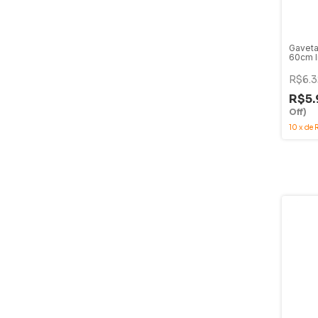
Gaveta
60cm I
CGA14
R$6.3
R$5.
Off)
10
x
de