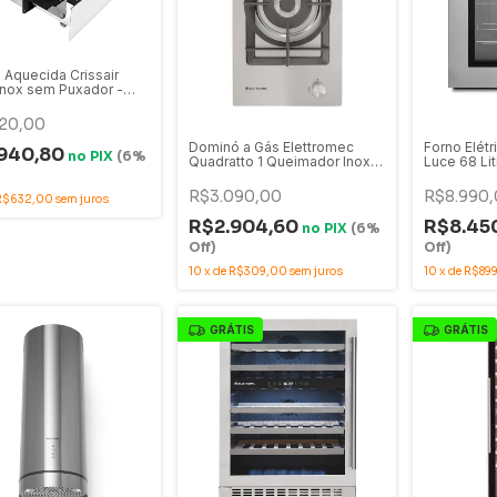
 Aquecida Crissair
nox sem Puxador -
 TC
20,00
Dominó a Gás Elettromec
Forno Elétr
940,80
no
PIX
(6%
Quadratto 1 Queimador Inox
Luce 68 Li
30cm Bivolt - DG-1Q-30-XQ-
FM-EL-60
3ZEA
R$3.090,00
R$8.990,
R$632,00
sem juros
R$2.904,60
R$8.45
no
PIX
(6%
Off)
Off)
10
x
de
R$309,00
sem juros
10
x
de
R$89
GRÁTIS
GRÁTIS