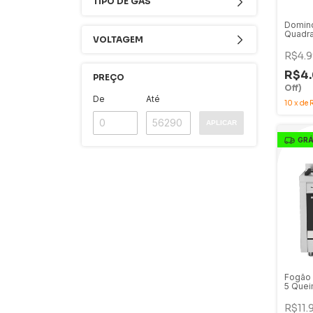
TIPO DE GÁS
Dominó
Quadra
VOLTAGEM
30cm 
2ZEA
R$4.
R$4
PREÇO
Off)
De
Até
10
x
de
APLICAR
GRÁ
Fogão P
5 Quei
220V -
2GMA
R$11.