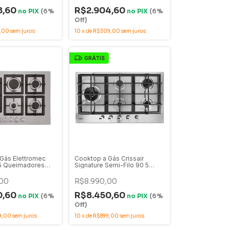
8,60
R$2.904,60
no
PIX
(6%
no
PIX
(6%
Off)
,00
sem juros
10
x
de
R$309,00
sem juros
GRÁTIS
Gás Elettromec
Cooktop a Gás Crissair
 5 Queimadores
Signature Semi-Filo 90 5
Bivolt - CKG-5Q-
Queimadores Tripla-Chama
EA
Lateral Inox 90cm - CCP 900
00
R$8.990,00
0,60
R$8.450,60
no
PIX
(6%
no
PIX
(6%
Off)
9,00
sem juros
10
x
de
R$899,00
sem juros