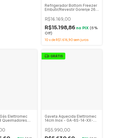
Refrigerador Bottom Freezer
Embutir/Revestir Gorenje 269
Litros Branco - NRKI5182A2
R$16.169,00
R$15.198,86
no
PIX
(6%
Off)
10
x
de
R$1.616,90
sem juros
GRÁTIS
Gás Elettromec
Gaveta Aquecida Elettromec
 4 Queimadores
14cm Inox - GA-6S-14-XX-
Bivolt - CKG-4Q-
2TNA
EA
00
R$5.990,00