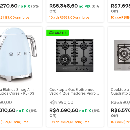
.270,60
R$5.348,60
R$7.69
no
PIX
(6%
no
PIX
(6%
Off)
Off)
R$1.199,00
sem juros
10
x
de
R$569,00
sem juros
10
x
de
R$819
GRÁTIS
ra Elétrica Smeg Anni
Cooktop a Gás Elettromec
Cooktop a 
 Litros Cores - KLF03
Vetro 4 Queimadores Vidro
Quadratto
Preto 60cm Bivolt - CKG-4Q-
Inox 75cm 
60-VT-3TNA
75-XQ-3Z
90,00
R$4.990,00
R$6.990,
810,60
R$4.690,60
R$6.57
no
PIX
(6%
no
PIX
(6%
Off)
Off)
R$299,00
sem juros
10
x
de
R$499,00
sem juros
10
x
de
R$69