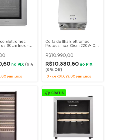
ico Elettromec
Coifa de Ilha Elettromec
tros 60cm Inox -
Proteus Inox 35cm 220V- CFI-
-LC-2TNA
PRO-35-XX-2ATB
00
R$10.990,00
0,60
R$10.330,60
no
PIX
(6%
no
PIX
(6% Off)
9,00
sem juros
10
x
de
R$1.099,00
sem juros
GRÁTIS