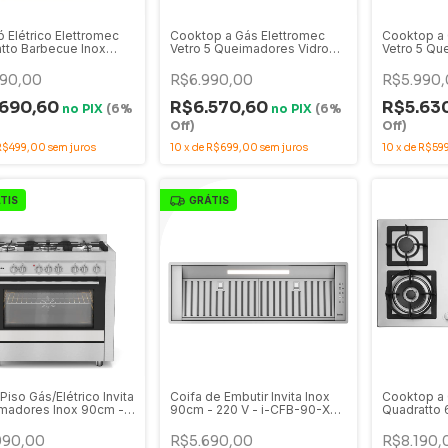
 Elétrico Elettromec
Cooktop a Gás Elettromec
Cooktop a 
tto Barbecue Inox
Vetro 5 Queimadores Vidro
Vetro 5 Qu
220V - DE-BQ-30-XQ-
preto 90cm Bivolt - CKG-5Q-
Preto 70cm
90-VT-3TNA
70-VT-3T
990,00
R$6.990,00
R$5.990,
.690,60
R$6.570,60
R$5.63
no
PIX
(6%
no
PIX
(6%
Off)
Off)
R$499,00
sem juros
10
x
de
R$699,00
sem juros
10
x
de
R$59
TIS
GRÁTIS
iso Gás/Elétrico Invita
Coifa de Embutir Invita Inox
Cooktop a 
madores Inox 90cm -
90cm - 220 V - i-CFB-90-XX-
Quadratto
 i-FGE-5Q-90-XX-
2ATA
Inox 90cm 
90-XQ-3Z
990,00
R$5.690,00
R$8.190,