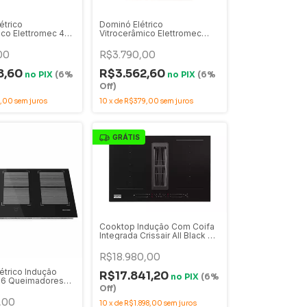
étrico
Dominó Elétrico
ico Elettromec 4
Vitrocerâmico Elettromec
es 60cm - CKV-
Quadratto 2 Queimadores
-2XBA
30cm Inox e Vidro 220V - DV-
00
R$3.790,00
2Q-30-XQ-2ZEA
8,60
R$3.562,60
no
PIX
(6%
no
PIX
(6%
Off)
9,00
sem juros
10
x
de
R$379,00
sem juros
GRÁTIS
Cooktop Indução Com Coifa
Integrada Crissair All Black 4
Bocas Vidro Preto 80cm 220V
- Cook Air
R$18.980,00
étrico Indução
R$17.841,20
no
PIX
(6%
 6 Queimadores
Off)
o 90cm 220V - CKI-
2KSA
,00
10
x
de
R$1.898,00
sem juros