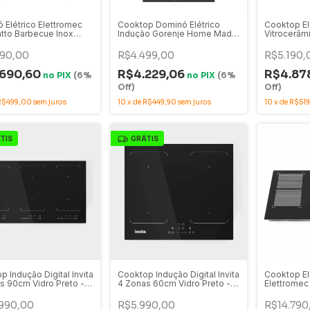
 Elétrico Elettromec
Cooktop Dominó Elétrico
Cooktop El
tto Barbecue Inox
Indução Gorenje Home Made
Vitrocerâm
220V - DE-BQ-30-XQ-
2 Zonas 30cm 220V Preto -
Queimador
GI3201BC
4Q-60-CV
990,00
R$4.499,00
R$5.190,
.690,60
R$4.229,06
R$4.87
no
PIX
(6%
no
PIX
(6%
Off)
Off)
R$499,00
sem juros
10
x
de
R$449,90
sem juros
10
x
de
R$51
TIS
GRÁTIS
p Indução Digital Invita
Cooktop Indução Digital Invita
Cooktop El
s 90cm Vidro Preto -
4 Zonas 60cm Vidro Preto -
Elettromec
 i-CKI-6Q-90-CI-2ATA
220V - i-CKI-4Q-60-CI-2ATA
Vidro Pret
6Q-90-CI-
990,00
R$5.990,00
R$14.790