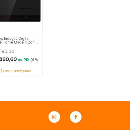
p Indução Digital
je Home Made 4 Zonas
80cm 220V - IS846BG
490,00
860,60
no
PIX
(6%
R$1.049,00
sem juros