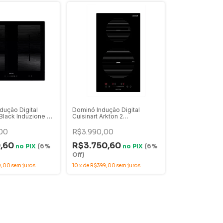
dução Digital
Dominó Indução Digital
l Black Induzione 60
Cuisinart Arkton 2
dro Preto 60cm
Queimadores Vidro Preto
 60
30cm 220V - 4093860003
00
R$3.990,00
0,60
R$3.750,60
no
PIX
(6%
no
PIX
(6%
Off)
9,00
sem juros
10
x
de
R$399,00
sem juros