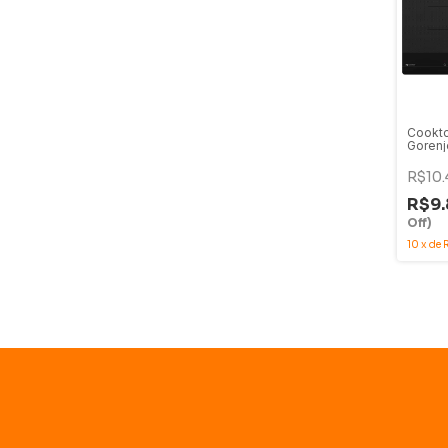
Cookto
Goren
Preto 
R$10.
R$9.
Off)
10
x
de