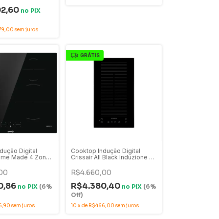
02,60
no
PIX
79,00
sem juros
GRÁTIS
dução Digital
Cooktop Indução Digital
ome Made 4 Zonas
Crissair All Black Induzione 30
 220V -
2 Bocas Vidro Preto 30cm
220V - CCI30 G2
00
R$4.660,00
0,86
R$4.380,40
no
PIX
(6%
no
PIX
(6%
Off)
6,90
sem juros
10
x
de
R$466,00
sem juros