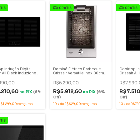
TIS
GRÁTIS
GRÁTIS
p Indução Digital
Dominó Elétrico Barbecue
Cooktop In
r All Black Induzione 90
Crissair Versatile Inox 30cm -
Crissair Al
s Vidro Preto 90cm
BBQ GUSA
4 Bocas Vi
 CCI 90
220V - CCI
990,00
R$6.290,00
R$7.990,
.210,60
R$5.912,60
R$7.51
no
PIX
(6%
no
PIX
(6%
Off)
Off)
R$1.299,00
sem juros
10
x
de
R$629,00
sem juros
10
x
de
R$79
TIS