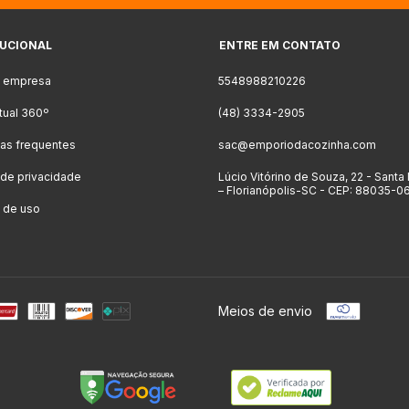
TUCIONAL
ENTRE EM CONTATO
a empresa
5548988210226
rtual 360º
(48) 3334-2905
as frequentes
sac@emporiodacozinha.com
a de privacidade
Lúcio Vitórino de Souza, 22 - Santa
– Florianópolis-SC - CEP: 88035-0
 de uso
Meios de envio