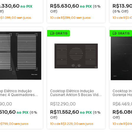
.330,60
R$5.630,60
R$13.9
no
PIX
no
PIX
(6%
f)
Off)
(6% Off)
R$1.099,00
sem juros
10
x
de
R$599,00
sem juros
10
x
de
R$1.4
GRÁTIS
GRÁTIS
p Elétrico Indução
Cooktop Elétrico Indução
Cooktop In
omec 4 Queimadores
Cuisinart Arkton 5 Bocas Vidro
Gorenje H
Preto 60cm 220V - CKI-
Preto 90cm 220V -
Preto 60cm
-CI-2KSA
4093860005
GI6421BSC
90,00
R$12.290,00
R$6.469,
510,60
R$11.552,60
R$6.08
no
PIX
(6%
no
PIX
(6%
Off)
Off)
R$799,00
sem juros
10
x
de
R$1.229,00
sem juros
10
x
de
R$64