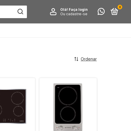
0
Olá!
Faça login
Ou cadastre-se
Ordenar