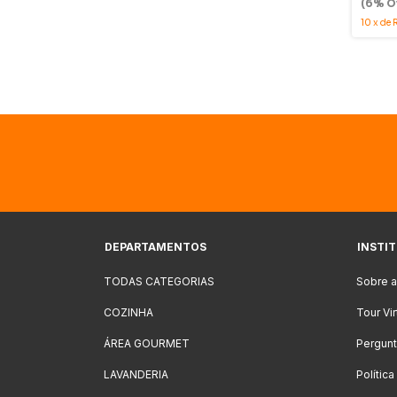
(6% Of
10
x
de
DEPARTAMENTOS
INSTI
TODAS CATEGORIAS
Sobre 
COZINHA
Tour Vi
ÁREA GOURMET
Pergunt
LAVANDERIA
Polític