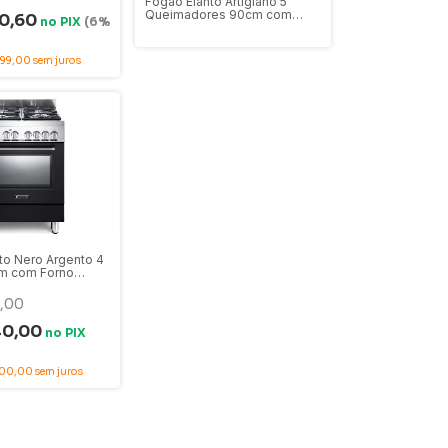
Fogão Elanto Artigiano 5
Queimadores 90cm com
10,60
no
PIX
(6%
Forno à Gás -
LNTC95GARTX2
99,00
sem juros
to Nero Argento 4
m com Forno
- LNTC64MNAG2
,00
40,00
no
PIX
100,00
sem juros