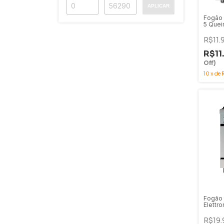
APLICAR
Fogão P
5 Quei
220V -
2GMA
R$11.
R$11
Off)
10
x
de
Fogão 
Elettr
Queim
Forno 
R$19.