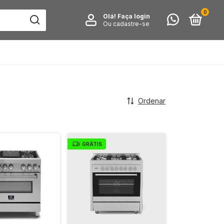
0
Olá!
Faça login
Ou cadastre-se
Ordenar
GRÁTIS