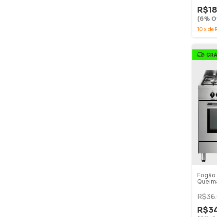
XP-2G
R$18
(6% Of
10
x
de
GRÁ
Fogão 
Queim
Forno E
LNTC
R$36
R$34