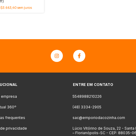
f)
R$3.663,40
sem juros
TUCIONAL
ENTRE EM CONTATO
a empresa
5548988210226
rtual 360º
(48) 3334-2905
as frequentes
sac@emporiodacozinha.com
a de privacidade
Lúcio Vitórino de Souza, 22 - Santa
– Florianópolis-SC - CEP: 88035-0