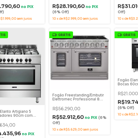
MA
.790,60
R$28.190,60
R$31.0
no
PIX
no
PIX
f)
(6% Off)
Off)
R$1.999,00
sem juros
10
x
de
R$2.999,00
sem juros
10
x
de
R$3.2
TIS
GRÁTIS
GRÁTIS
Fogão Elan
Bocas 60c
Elétrico 
R$21.000
Fogão Freestanding/Embutir
Elettromec Professional 8
R$19.7
Queimadores Inox 120cm
220V com Forno Gás - FGG-
(6% Off)
R$56.290,00
8Q-48-XP-1SGA
Elanto Artigiano 5
10
x
de
R$2.
adores 90cm com
R$52.912,60
no
PIX
(6%
létrico -
Off)
95MARTX2
.634,00
10
x
de
R$5.629,00
sem juros
.435,96
no
PIX