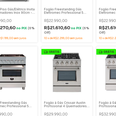
iso Gás/Elétrico Invita
Fogão Freestanding Gás
Fogão Free
madores Inox 90cm -
Elettromec Professional 5
Elettromec
 i-FGE-5Q-90-XX-
Queimadores com Forno a
Queimador
Gás Inox 90cm - FGG-5Q-90-
220V com F
990,00
R$22.990,00
R$22.990
XP-2GMA
FGE-5Q-9
.270,60
R$21.610,60
R$21.61
no
PIX
(6%
no
PIX
(6%
Off)
Off)
R$1.199,00
sem juros
10
x
de
R$2.299,00
sem juros
10
x
de
R$2.
GRÁTIS
GRÁTIS
Freestanding Gás
Fogão à Gás Crissair Austin
Fogão à Gás
omec Professional 5
Profissional 4 Queimadores
Profission
adores Inox 75cm com
75cm Inox Com Forno Elétrico
90cm Inox
Elétrico - FGE-5Q-75-
- 220V
Elétrico - 
990,00
R$29.990,00
R$32.990