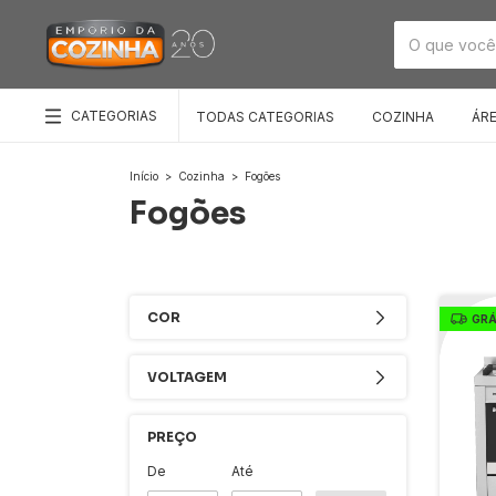
CATEGORIAS
TODAS CATEGORIAS
COZINHA
ÁR
Início
>
Cozinha
>
Fogões
Fogões
COR
GRÁ
VOLTAGEM
PREÇO
De
Até