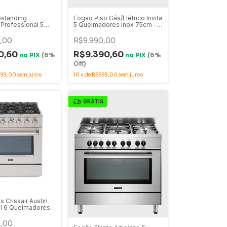
standing
Fogão Piso Gás/Elétrico Invita
 Professional 5
5 Queimadores Inox 75cm -
es Inox 90cm
220V - i-FGE-5Q-75-XX-
orno Elétrico -
2GMA
,00
R$9.990,00
0-XP-2GMA
0,60
R$9.390,60
no
PIX
(6%
no
PIX
(6%
Off)
299,00
sem juros
10
x
de
R$999,00
sem juros
GRÁTIS
 Crissair Austin
al 6 Queimadores
 Com Forno
220V
,00