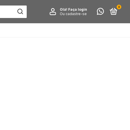
0
Olá!
Faça login
Ou cadastre-se