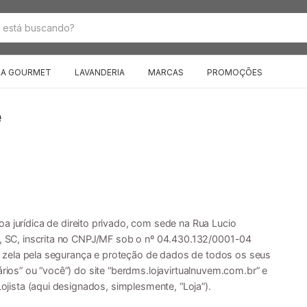
EA GOURMET
LAVANDERIA
MARCAS
PROMOÇÕES
e
rídica de direito privado, com sede na Rua Lucio
is, SC, inscrita no CNPJ/MF sob o nº 04.430.132/0001-04
o e zela pela segurança e proteção de dados de todos os seus
ários” ou “você”) do site “berdms.lojavirtualnuvem.com.br” e
Lojista (aqui designados, simplesmente, “Loja”).