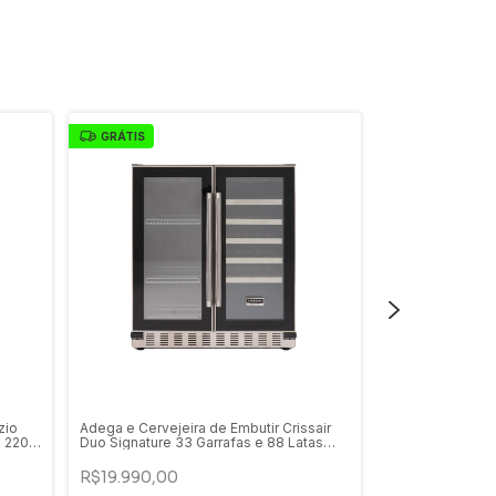
GRÁTIS
GRÁTIS
zio
Adega e Cervejeira de Embutir Crissair
Adega Freestand
x 220V
Duo Signature 33 Garrafas e 88 Latas
77 Garrafas Ino
Inox 220V - ADG 20i MAXI
77DI
R$19.990,00
R$15.490,00