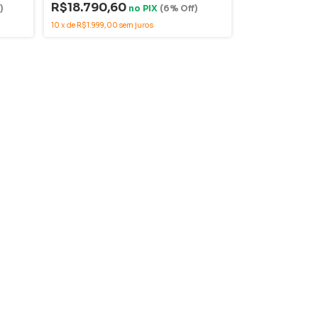
R$18.790,60
)
no
PIX
(6% Off)
R$14.560,
10
x
de
R$1.999,00
sem juros
10
x
de
R$1.549,00