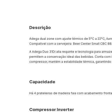
Descrição
Adega dual zone com ajuste térmico de 5°C a 22°C, ilum
Compatível com a cervejeira Beer Center Small CBC 88
A Adega Duo 31Di alia requinte e tecnologia para armaz
permitem a conservação ideal das bebidas. Conta com i
compressor, mantém a estabilidade térmica, garantindo
Capacidade
Há 4 prateleiras de madeira faia com acabamento front
Compressor Inverter