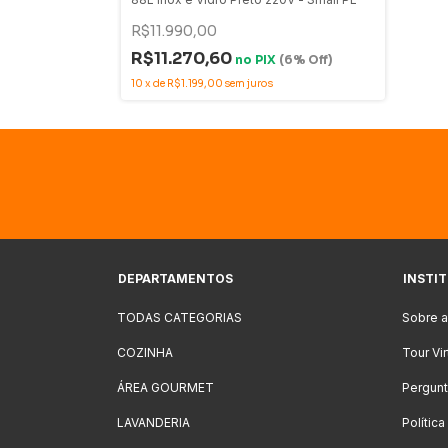
R$11.990,00
R$11.270,60
no
PIX
(6% Off)
10
x
de
R$1.199,00
sem juros
DEPARTAMENTOS
INSTI
TODAS CATEGORIAS
Sobre 
COZINHA
Tour Vi
ÁREA GOURMET
Pergunt
LAVANDERIA
Polític