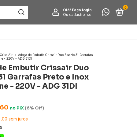
0
Olá!
Faça login
Ou cadastre-se
Criss Air
>
Adega de Embutir Crissair Duo Spazio 31 Garrafas
one - 220V - ADG 31DI
e Embutir Crissair Duo
31 Garrafas Preto e Inox
ne - 220V - ADG 31DI
,60
no
PIX
(6% Off)
9,00
sem juros
es