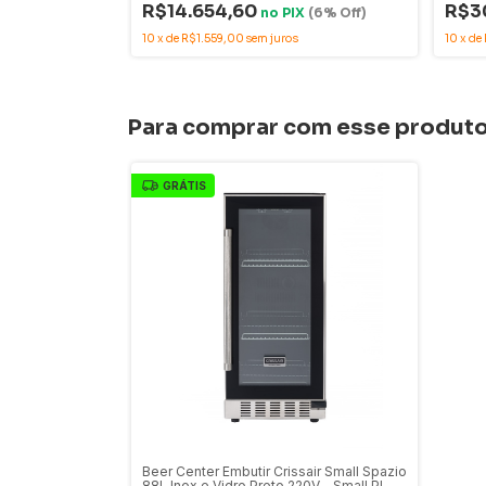
R$14.654,60
R$3
X
(6% Off)
no
PIX
(6% Off)
10
x
de
R$1.559,00
sem juros
10
x
de
Para comprar com esse produt
GRÁTIS
Beer Center Embutir Crissair Small Spazio
88L Inox e Vidro Preto 220V - Small PL