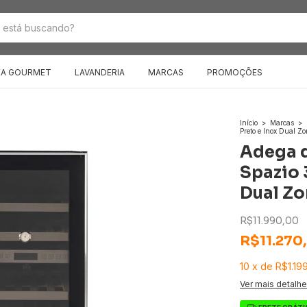
EA GOURMET
LAVANDERIA
MARCAS
PROMOÇÕES
Início
>
Marcas
>
Preto e Inox Dual Z
Adega d
Spazio 
Dual Zo
R$11.990,00
R$11.270
10
x
de
R$1.19
Ver mais detalh