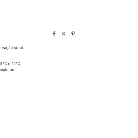
rvação ideal.
 5°C e 22°C,
zação por