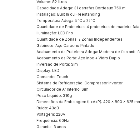
Volume: 82 litros
Capacidade Adega: 31 garrafas Bordeaux 750 ml
Instalação: Built In ou Freestanding
Temperatura Adega: 5°C a 22°C
Quantidade de Prateleiras: 4 prateleiras de madeira faia
Iluminação: LED Frio
Quantidade de Zonas: 2 Zonas Independentes
Gabinete: Aço Carbono Pintado
Acabamento da Prateleira Adega: Madeira de faia anti-
Acabamento da Porta: Aço Inox + Vidro Duplo
Inversão de Porta: Sim
Display: LED
Comando: Touch
Sistema de Refrigeração: Compressor Inverter
Circulador de Ar Interno: Sim
Peso Líquido: 31Kg
Dimensões da Embalagem (LxAxP): 420 x 890 x 625 m
Ruído: 43dB
Voltagem: 220V
Frequência: 60Hz
Garantia: 3 anos