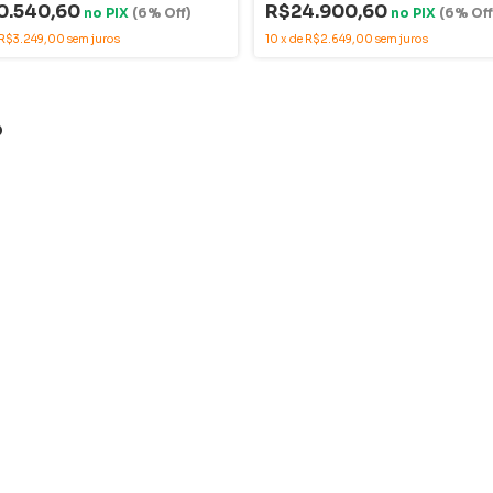
0.540,60
R$24.900,60
no
PIX
(6% Off)
no
PIX
(6% Off
R$3.249,00
sem juros
10
x
de
R$2.649,00
sem juros
o