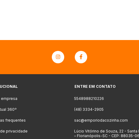
TUCIONAL
ENTRE EM CONTATO
a empresa
5548988210226
rtual 360º
(48) 3334-2905
as frequentes
sac@emporiodacozinha.com
a de privacidade
Lúcio Vitórino de Souza, 22 - Santa
– Florianópolis-SC - CEP: 88035-0