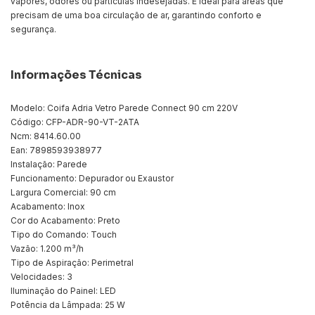
vapores, odores ou partículas indesejadas. É ideal para áreas que
precisam de uma boa circulação de ar, garantindo conforto e
segurança.
Informações Técnicas
Modelo: Coifa Adria Vetro Parede Connect 90 cm 220V
Código: CFP-ADR-90-VT-2ATA
Ncm: 8414.60.00
Ean: 7898593938977
Instalação: Parede
Funcionamento: Depurador ou Exaustor
Largura Comercial: 90 cm
Acabamento: Inox
Cor do Acabamento: Preto
Tipo do Comando: Touch
Vazão: 1.200 m³/h
Tipo de Aspiração: Perimetral
Velocidades: 3
Iluminação do Painel: LED
Potência da Lâmpada: 25 W