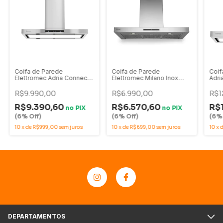
Coifa de Parede
Coifa de Parede
Coif
Elettromec Adria Connect
Elettromec Milano Inox
Adri
Inox 90cm 220V - CFP-
90cm - CFP-MLN-90-XX
220V
ADR-90-XX-2ATB
2AT
R$9.990,00
R$6.990,00
R$1
R$9.390,60
R$6.570,60
R$
no
PIX
no
PIX
(6% Off)
(6% Off)
(6% 
10
x
de
R$999,00
sem juros
10
x
de
R$699,00
sem juros
10
x
DEPARTAMENTOS