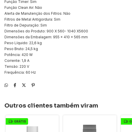
Função Timer: Sim
Função Clean Air: Não
Alerta de Manutenção dos Filtros: Não
Filtros de Metal Antigordura: Sim
Filtro de Depuração: Sim
Dimensões do Produto: 900 X 560- 1040 X5600
Dimensões da Embalagem: 955 x 410 x 565 mm
Peso Líquido: 22,6 kg
Peso Bruto: 24,5 kg
Potência: 420 W
Corrente: 1,9 A
Tensão: 220 V
Frequência: 60 Hz
Outros clientes também viram
GRÁTIS
G